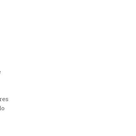
e
res
do