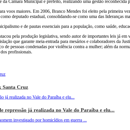
 da Câmara Municipal e prefeito, realizando uma gestão reconhecida p
 voos maiores. Em 2006, Branco Mendes foi eleito pela primeira vez p
omo deputado estadual, consolidando-se como uma das lideranças mais 
cipalismo e de pautas essenciais para a população, como saúde, educaçã
acou pela produção legislativa, sendo autor de importantes leis já em v
slação que garante meia-entrada para mesários e colaboradores da Justiç
ico de pessoas condenadas por violência contra a mulher; além da norm
dos profissionais.
x Santa Cruz
e repressão já realizada no Vale do Paraíba e elu...