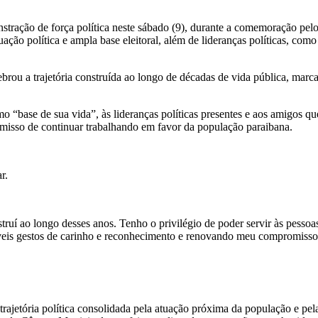
ação de força política neste sábado (9), durante a comemoração pelos
ação política e ampla base eleitoral, além de lideranças políticas, co
ou a trajetória construída ao longo de décadas de vida pública, marc
o “base de sua vida”, às lideranças políticas presentes e aos amigos qu
misso de continuar trabalhando em favor da população paraibana.
r.
truí ao longo desses anos. Tenho o privilégio de poder servir às pesso
eis gestos de carinho e reconhecimento e renovando meu compromisso
rajetória política consolidada pela atuação próxima da população e pel