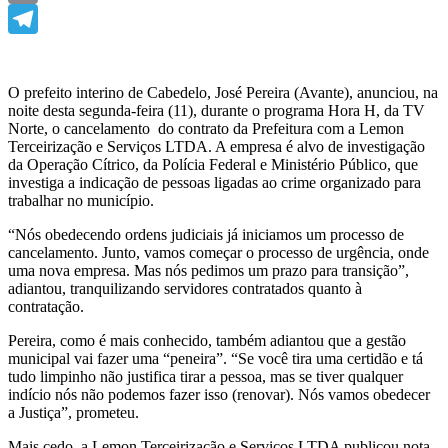
Email
Telegram
O prefeito interino de Cabedelo, José Pereira (Avante), anunciou, na
noite desta segunda-feira (11), durante o programa Hora H, da TV
Norte, o cancelamento do contrato da Prefeitura com a Lemon
Terceirização e Serviços LTDA. A empresa é alvo de investigação
da Operação Cítrico, da Polícia Federal e Ministério Público, que
investiga a indicação de pessoas ligadas ao crime organizado para
trabalhar no município.
“Nós obedecendo ordens judiciais já iniciamos um processo de
cancelamento. Junto, vamos começar o processo de urgência, onde
uma nova empresa. Mas nós pedimos um prazo para transição”,
adiantou, tranquilizando servidores contratados quanto à
contratação.
Pereira, como é mais conhecido, também adiantou que a gestão
municipal vai fazer uma “peneira”. “Se você tira uma certidão e tá
tudo limpinho não justifica tirar a pessoa, mas se tiver qualquer
indício nós não podemos fazer isso (renovar). Nós vamos obedecer
a Justiça”, prometeu.
Mais cedo, a Lemon Terceirização e Serviços LTDA publicou nota