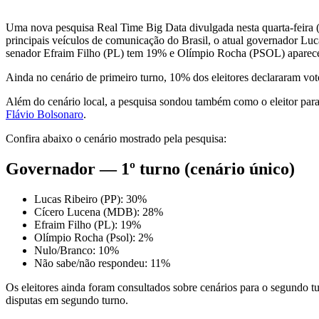
Uma nova pesquisa Real Time Big Data divulgada nesta quarta-feira (
principais veículos de comunicação do Brasil, o atual governador Lu
senador Efraim Filho (PL) tem 19% e Olímpio Rocha (PSOL) aparece
Ainda no cenário de primeiro turno, 10% dos eleitores declararam v
Além do cenário local, a pesquisa sondou também como o eleitor par
Flávio Bolsonaro
.
Confira abaixo o cenário mostrado pela pesquisa:
Governador — 1º turno (cenário único)
Lucas Ribeiro (PP): 30%
Cícero Lucena (MDB): 28%
Efraim Filho (PL): 19%
Olímpio Rocha (Psol): 2%
Nulo/Branco: 10%
Não sabe/não respondeu: 11%
Os eleitores ainda foram consultados sobre cenários para o segundo t
disputas em segundo turno.