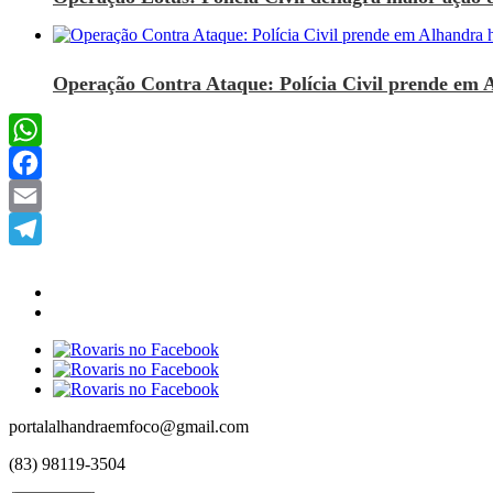
Operação Contra Ataque: Polícia Civil prende em 
WhatsApp
Facebook
Email
Telegram
portalalhandraemfoco@gmail.com
(83) 98119-3504