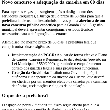
Novo concurso e adequação da carreira em 60 dias
​Para suprir as vagas que surgirem após o desligamento dos
servidores irregulares, a Justiça deu o prazo de
60 dias
para que a
prefeitura inicie os trâmites administrativos para a
abertura de um
novo concurso público específico
para a Guarda Civil. A gestão
municipal deverá apresentar cronograma e estudos técnicos
necessários para a deflagração do certame.
​Além disso, no mesmo prazo de 60 dias, a prefeitura terá que
cumprir outras duas exigências:
Implementação do PCCR:
Aplicar de forma efetiva o Plano
de Cargos, Carreira e Remuneração da categoria (previsto na
Lei Municipal nº 559/2009), garantindo o enquadramento
correto dos guardas legais e suas progressões funcionais.
Criação da Ouvidoria:
Instituir uma Ouvidoria própria,
autônoma e independente da direção da Guarda, que deverá
ser chefiada por um membro efetivo da carreira para canalizar
denúncias, reclamações e elogios da população.
​O que diz a prefeitura?
​O espaço do portal
Alhandra em Foco
segue aberto para que a
assessoria jurídica e a gestão da Prefeitura de Caaporã se