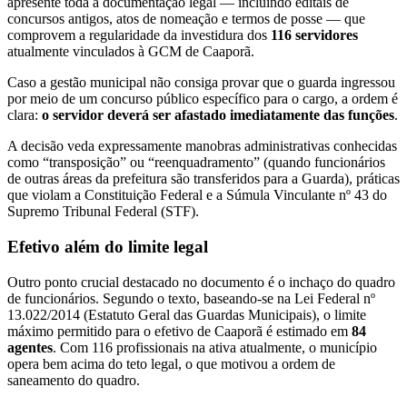
apresente toda a documentação legal — incluindo editais de
concursos antigos, atos de nomeação e termos de posse — que
comprovem a regularidade da investidura dos
116 servidores
atualmente vinculados à GCM de Caaporã.
​Caso a gestão municipal não consiga provar que o guarda ingressou
por meio de um concurso público específico para o cargo, a ordem é
clara:
o servidor deverá ser afastado imediatamente das funções
.
​A decisão veda expressamente manobras administrativas conhecidas
como “transposição” ou “reenquadramento” (quando funcionários
de outras áreas da prefeitura são transferidos para a Guarda), práticas
que violam a Constituição Federal e a Súmula Vinculante nº 43 do
Supremo Tribunal Federal (STF).
​Efetivo além do limite legal
​Outro ponto crucial destacado no documento é o inchaço do quadro
de funcionários. Segundo o texto, baseando-se na Lei Federal nº
13.022/2014 (Estatuto Geral das Guardas Municipais), o limite
máximo permitido para o efetivo de Caaporã é estimado em
84
agentes
. Com 116 profissionais na ativa atualmente, o município
opera bem acima do teto legal, o que motivou a ordem de
saneamento do quadro.