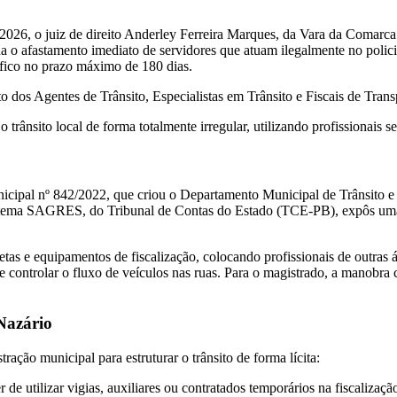
2026, o juiz de direito Anderley Ferreira Marques, da Vara da Comarc
ina o afastamento imediato de servidores que atuam ilegalmente no poli
ífico no prazo máximo de 180 dias.
to dos Agentes de Trânsito, Especialistas em Trânsito e Fiscais de Tr
 trânsito local de forma totalmente irregular, utilizando profissionais 
nicipal nº 842/2022, que criou o Departamento Municipal de Trânsito
stema SAGRES, do Tribunal de Contas do Estado (TCE-PB), expôs uma r
tas e equipamentos de fiscalização, colocando profissionais de outras 
e controlar o fluxo de veículos nas ruas. Para o magistrado, a manobr
Nazário
ração municipal para estruturar o trânsito de forma lícita:
de utilizar vigias, auxiliares ou contratados temporários na fiscalização