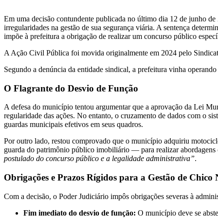
Em uma decisão contundente publicada no último dia 12 de junho de 
irregularidades na gestão de sua segurança viária. A sentença determ
impõe à prefeitura a obrigação de realizar um concurso público espec
​A Ação Civil Pública foi movida originalmente em 2024 pelo Sindica
Segundo a denúncia da entidade sindical, a prefeitura vinha operando o
​O Flagrante do Desvio de Função
​A defesa do município tentou argumentar que a aprovação da Lei Mu
regularidade das ações. No entanto, o cruzamento de dados com o si
guardas municipais efetivos em seus quadros.
​Por outro lado, restou comprovado que o município adquiriu motocicle
guarda do patrimônio público imobiliário — para realizar abordagens 
postulado do concurso público e a legalidade administrativa”
.
​Obrigações e Prazos Rígidos para a Gestão de Chico 
​Com a decisão, o Poder Judiciário impôs obrigações severas à administ
Fim imediato do desvio de função:
O município deve se abster 