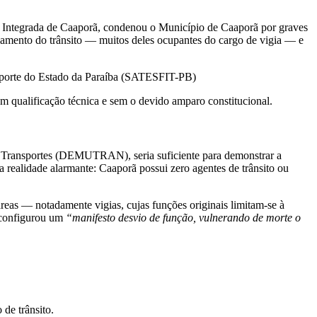
a Integrada de Caaporã, condenou o Município de Caaporã por graves
ciamento do trânsito — muitos deles ocupantes do cargo de vigia — e
ansporte do Estado da Paraíba (SATESFIT-PB)
sem qualificação técnica e sem o devido amparo constitucional.
 e Transportes (DEMUTRAN), seria suficiente para demonstrar a
ealidade alarmante: Caaporã possui zero agentes de trânsito ou
áreas — notadamente vigias, cujas funções originais limitam-se à
a configurou um
“manifesto desvio de função, vulnerando de morte o
 de trânsito.