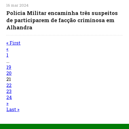
16 mar 2024
Polícia Militar encaminha três suspeitos
de participarem de facção criminosa em
Alhandra
« First
«
1
…
19
20
21
22
23
24
»
Last »