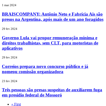
1 mar 2024
BRAISCOMPANY: Antônio Neto e Fabrícia Ais são
presos na Argentina, após mais de um ano foragidos
29 fev 2024
Governo Lula vai propor remuneração mínima e
direitos trabalhistas, sem CLT, para motoristas de
aplicativos
29 fev 2024
Correios prepara novo concurso público e já
nomeou comissão organizadora
23 fev 2024
Três pessoas são presas suspeitas de auxiliarem fuga
em presídio federal de Mossoró
« First